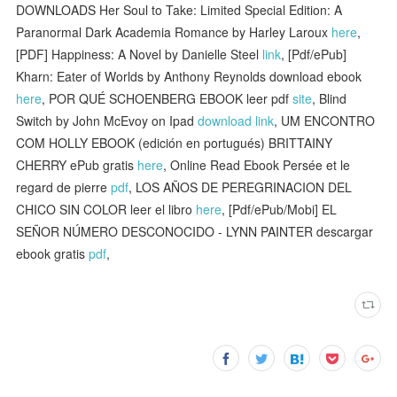
DOWNLOADS Her Soul to Take: Limited Special Edition: A
Paranormal Dark Academia Romance by Harley Laroux
here
,
[PDF] Happiness: A Novel by Danielle Steel
link
, [Pdf/ePub]
Kharn: Eater of Worlds by Anthony Reynolds download ebook
here
, POR QUÉ SCHOENBERG EBOOK leer pdf
site
, Blind
Switch by John McEvoy on Ipad
download link
, UM ENCONTRO
COM HOLLY EBOOK (edición en portugués) BRITTAINY
CHERRY ePub gratis
here
, Online Read Ebook Persée et le
regard de pierre
pdf
, LOS AÑOS DE PEREGRINACION DEL
CHICO SIN COLOR leer el libro
here
, [Pdf/ePub/Mobi] EL
SEÑOR NÚMERO DESCONOCIDO - LYNN PAINTER descargar
ebook gratis
pdf
,