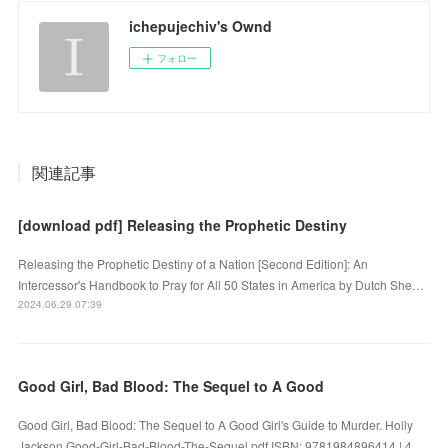
ichepujechiv's Ownd
フォロー
関連記事
[download pdf] Releasing the Prophetic Destiny
Releasing the Prophetic Destiny of a Nation [Second Edition]: An
Intercessor's Handbook to Pray for All 50 States in America by Dutch She…
2024.06.29 07:39
Good Girl, Bad Blood: The Sequel to A Good
Good Girl, Bad Blood: The Sequel to A Good Girl's Guide to Murder. Holly
Jackson Good-Girl-Bad-Blood-The-Sequel.pdf ISBN: 9781984896414 | 4…