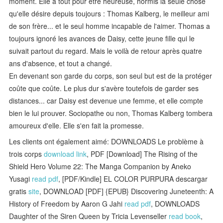
moment. Elle a tout pour être heureuse, hormis la seule chose
qu'elle désire depuis toujours : Thomas Kalberg, le meilleur ami
de son frère... et le seul homme incapable de l'aimer. Thomas a
toujours ignoré les avances de Daisy, cette jeune fille qui le
suivait partout du regard. Mais le voilà de retour après quatre
ans d'absence, et tout a changé.
En devenant son garde du corps, son seul but est de la protéger
coûte que coûte. Le plus dur s'avère toutefois de garder ses
distances... car Daisy est devenue une femme, et elle compte
bien le lui prouver. Sociopathe ou non, Thomas Kalberg tombera
amoureux d'elle. Elle s'en fait la promesse.
Les clients ont également aimé: DOWNLOADS Le problème à
trois corps
download link
, PDF [Download] The Rising of the
Shield Hero Volume 22: The Manga Companion by Aneko
Yusagi
read pdf
, [PDF/Kindle] EL COLOR PURPURA descargar
gratis
site
, DOWNLOAD [PDF] {EPUB} Discovering Juneteenth: A
History of Freedom by Aaron G Jahi
read pdf
, DOWNLOADS
Daughter of the Siren Queen by Tricia Levenseller
read book
,