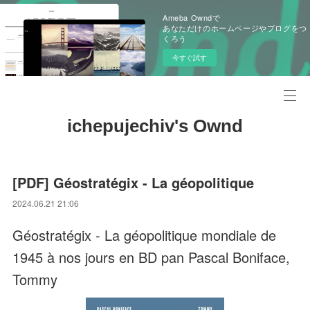
Ameba Owndで
あなただけのホームページやブログをつ
くろう
今すぐ試す
ichepujechiv's Ownd
[PDF] Géostratégix - La géopolitique
2024.06.21 21:06
Géostratégix - La géopolitique mondiale de
1945 à nos jours en BD pan Pascal Boniface,
Tommy