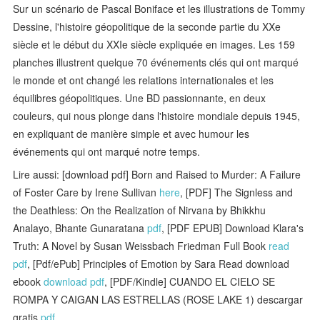
Sur un scénario de Pascal Boniface et les illustrations de Tommy
Dessine, l'histoire géopolitique de la seconde partie du XXe
siècle et le début du XXIe siècle expliquée en images. Les 159
planches illustrent quelque 70 événements clés qui ont marqué
le monde et ont changé les relations internationales et les
équilibres géopolitiques. Une BD passionnante, en deux
couleurs, qui nous plonge dans l'histoire mondiale depuis 1945,
en expliquant de manière simple et avec humour les
événements qui ont marqué notre temps.
Lire aussi: [download pdf] Born and Raised to Murder: A Failure
of Foster Care by Irene Sullivan
here
, [PDF] The Signless and
the Deathless: On the Realization of Nirvana by Bhikkhu
Analayo, Bhante Gunaratana
pdf
, [PDF EPUB] Download Klara's
Truth: A Novel by Susan Weissbach Friedman Full Book
read
pdf
, [Pdf/ePub] Principles of Emotion by Sara Read download
ebook
download pdf
, [PDF/Kindle] CUANDO EL CIELO SE
ROMPA Y CAIGAN LAS ESTRELLAS (ROSE LAKE 1) descargar
gratis
pdf
,