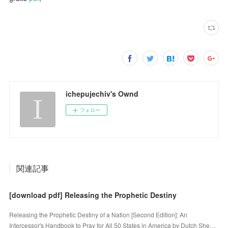
ichepujechiv's Ownd
フォロー
関連記事
[download pdf] Releasing the Prophetic Destiny
Releasing the Prophetic Destiny of a Nation [Second Edition]: An
Intercessor's Handbook to Pray for All 50 States in America by Dutch She…