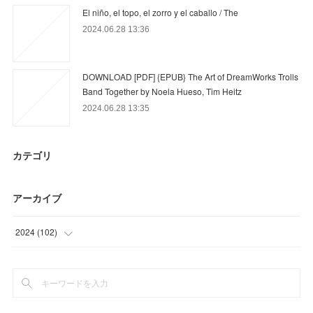
El niño, el topo, el zorro y el caballo / The
2024.06.28 13:36
DOWNLOAD [PDF] {EPUB} The Art of DreamWorks Trolls
Band Together by Noela Hueso, Tim Heitz
2024.06.28 13:35
カテゴリ
アーカイブ
2024
(
102
)
(
66
)
(
36
)