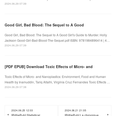
2024.06.29 07:39
Good Girl, Bad Blood: The Sequel to A Good
Good Girl, Bad Blood: The Sequel to A Good Girl's Guide to Murder. Holly
Jackson Good-Girl-Bad-Blood-The-Sequel.pdf ISBN: 9781984896414 | 4…
2024.06.29 07:39
[PDF EPUB] Download Toxic Effects of Micro- and
Toxic Effects of Micro- and Nanoplastics: Environment, Food and Human
Health by Inamuddin, Tariq Altalhi, Virgínia Cruz Fernandes Toxic Effects …
2024.06.29 07:38
2024.06.25 12:03
2024.06.21 21:05
[Pdf/ePub] Statistical
[Pdf/ePub] La chronique